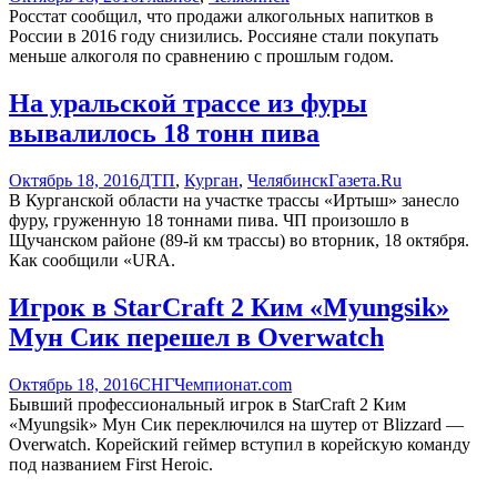
Росстат сообщил, что продажи алкогольных напитков в
России в 2016 году снизились. Россияне стали покупать
меньше алкоголя по сравнению с прошлым годом.
На уральской трассе из фуры
вывалилось 18 тонн пива
Октябрь 18, 2016
ДТП
,
Курган
,
Челябинск
Газета.Ru
В Курганской области на участке трассы «Иртыш» занесло
фуру, груженную 18 тоннами пива. ЧП произошло в
Щучанском районе (89-й км трассы) во вторник, 18 октября.
Как сообщили «URA.
Игрок в StarCraft 2 Ким «Myungsik»
Мун Сик перешел в Overwatch
Октябрь 18, 2016
СНГ
Чемпионат.com
Бывший профессиональный игрок в StarCraft 2 Ким
«Myungsik» Мун Сик переключился на шутер от Blizzard —
Overwatch. Корейский геймер вступил в корейскую команду
под названием First Heroic.