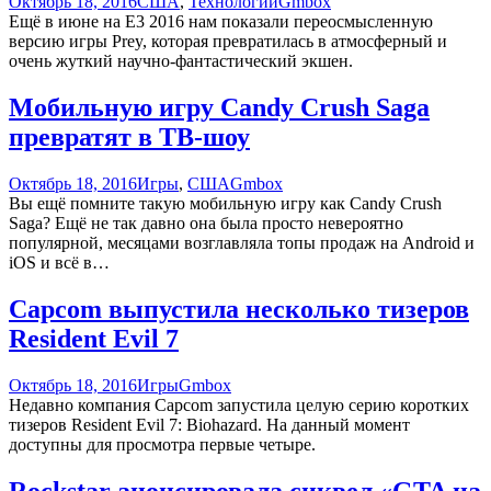
Октябрь 18, 2016
США
,
Технологии
Gmbox
Ещё в июне на E3 2016 нам показали переосмысленную
версию игры Prey, которая превратилась в атмосферный и
очень жуткий научно-фантастический экшен.
Мобильную игру Candy Crush Saga
превратят в ТВ-шоу
Октябрь 18, 2016
Игры
,
США
Gmbox
Вы ещё помните такую мобильную игру как Candy Crush
Saga? Ещё не так давно она была просто невероятно
популярной, месяцами возглавляла топы продаж на Android и
iOS и всё в…
Capcom выпустила несколько тизеров
Resident Evil 7
Октябрь 18, 2016
Игры
Gmbox
Недавно компания Capcom запустила целую серию коротких
тизеров Resident Evil 7: Biohazard. На данный момент
доступны для просмотра первые четыре.
Rockstar анонсировала сиквел «GTA на