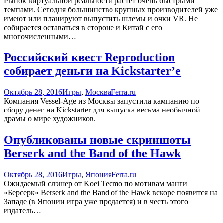
Рынок виртуальной реальности растет очень быстрыми
темпами. Сегодня большинство крупных производителей уже
имеют или планируют выпустить шлемы и очки VR. Не
собирается оставаться в стороне и Китай с его
многочисленными…
Российский квест Reproduction
собирает деньги на Kickstarter’е
Октябрь 28, 2016
Игры
,
Москва
Ferra.ru
Компания Vessel-Age из Москвы запустила кампанию по
сбору денег на Kickstarter для выпуска весьма необычной
драмы о мире художников.
Опубликованы новые скриншоты
Berserk and the Band of the Hawk
Октябрь 28, 2016
Игры
,
Япония
Ferra.ru
Ожидаемый слэшер от Koei Tecmo по мотивам манги
«Берсерк» Berserk and the Band of the Hawk вскоре появится на
Западе (в Японии игра уже продается) и в честь этого
издатель…