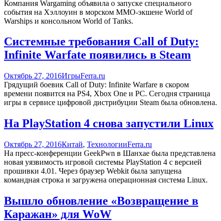
Компания Wargaming объявила о запуске специального
события на Хэллоуин в морском ММО-экшене World of
Warships и консольном World of Tanks.
Системные требования Call of Duty:
Infinite Warfate появились в Steam
Октябрь 27, 2016
Игры
Ferra.ru
Грядущий боевик Call of Duty: Infinite Warfare в скором
времени появится на PS4, Xbox One и PC. Сегодня страница
игры в сервисе цифровой дистрибуции Steam была обновлена.
На PlayStation 4 снова запустили Linux
Октябрь 27, 2016
Китай
,
Технологии
Ferra.ru
На пресс-конференции GeekPwn в Шанхае была представлена
новая уязвимость игровой системы PlayStation 4 с версией
прошивки 4.01. Через браузер Webkit была запущена
командная строка и загружена операционная система Linux.
Вышло обновление «Возвращение в
Каражан» для WoW